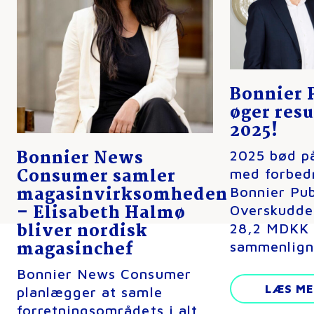
Bonnier 
øger resu
2025!
Bonnier News
2025 bød på
Consumer samler
med forbedr
magasinvirksomheden
Bonnier Pub
– Elisabeth Halmø
Overskudde
bliver nordisk
28,2 MDKK 
magasinchef
sammenlig
Bonnier News Consumer
LÆS ME
planlægger at samle
forretningsområdets i alt