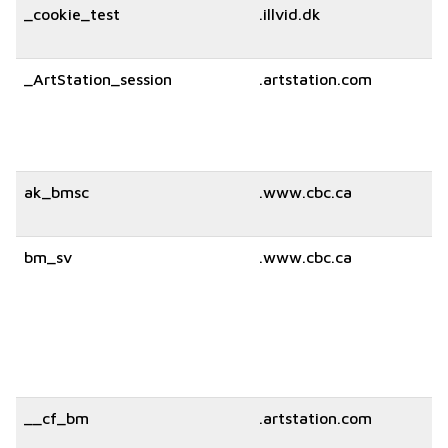
_cookie_test
.illvid.dk
_ArtStation_session
.artstation.com
ak_bmsc
.www.cbc.ca
bm_sv
.www.cbc.ca
__cf_bm
.artstation.com