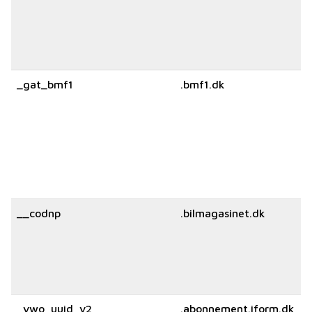
_gat_bmf1
.bmf1.dk
__codnp
.bilmagasinet.dk
_vwo_uuid_v2
.abonnement.iform.dk