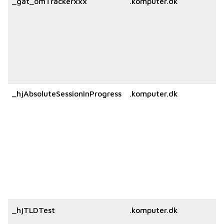
_gat_omTrackerxxx
.komputer.dk
_hjAbsoluteSessionInProgress
.komputer.dk
_hjTLDTest
.komputer.dk