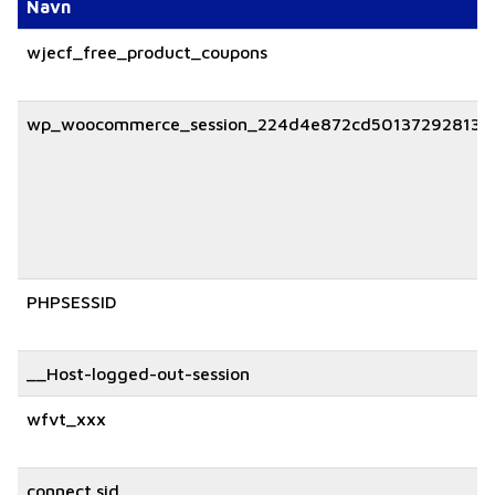
Navn
wjecf_free_product_coupons
wp_woocommerce_session_224d4e872cd50137292813d
PHPSESSID
__Host-logged-out-session
wfvt_xxx
connect.sid