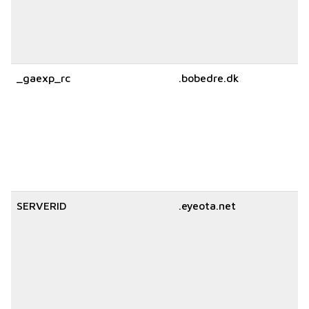
_gaexp_rc
.bobedre.dk
SERVERID
.eyeota.net