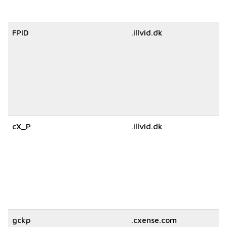
FPID
.illvid.dk
cX_P
.illvid.dk
gckp
.cxense.com