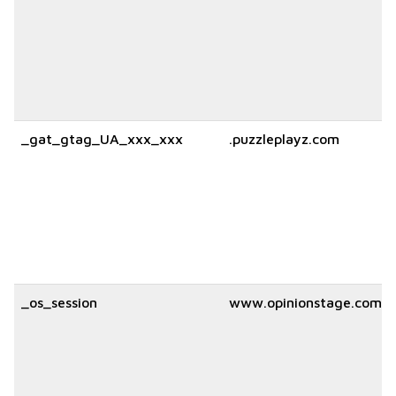
_gat_gtag_UA_xxx_xxx
.puzzleplayz.com
_os_session
www.opinionstage.com