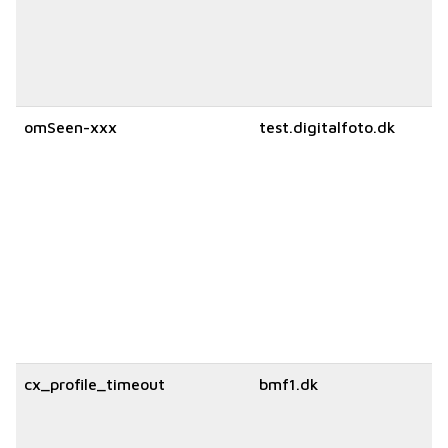
omSeen-xxx
test.digitalfoto.dk
cx_profile_timeout
bmf1.dk