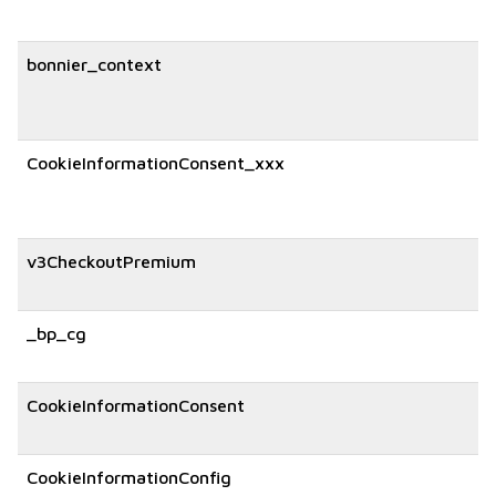
bonnier_context
CookieInformationConsent_xxx
v3CheckoutPremium
_bp_cg
CookieInformationConsent
CookieInformationConfig