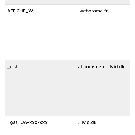
AFFICHE_W
.weborama.fr
_clsk
abonnement.illvid.dk
_gat_UA-xxx-xxx
.illvid.dk