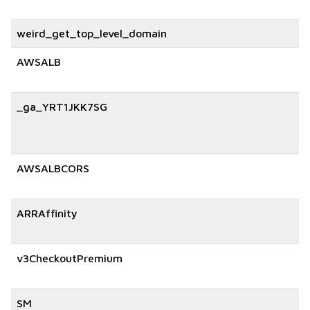
weird_get_top_level_domain
AWSALB
_ga_YRT1JKK7SG
AWSALBCORS
ARRAffinity
v3CheckoutPremium
SM