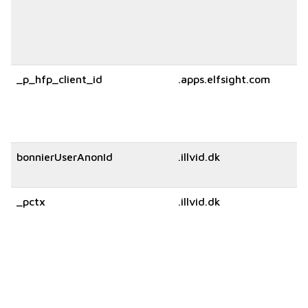
_p_hfp_client_id
.apps.elfsight.com
bonnierUserAnonId
.illvid.dk
_pctx
.illvid.dk