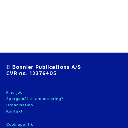
© Bonnier Publications A/S
CVR no. 12376405
Find job
Spørgsmål til annoncering?
Organisation
Kontakt
Cookiepolitik