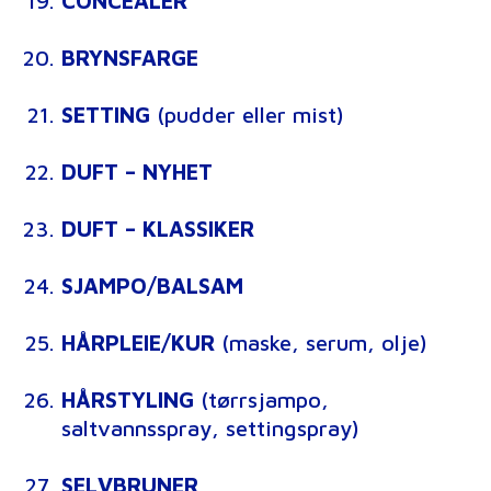
CONCEALER
BRYNSFARGE
SETTING
(pudder eller mist)
DUFT – NYHET
DUFT – KLASSIKER
SJAMPO/BALSAM
HÅRPLEIE/KUR
(maske, serum, olje)
HÅRSTYLING
(tørrsjampo,
saltvannsspray, settingspray)
SELVBRUNER