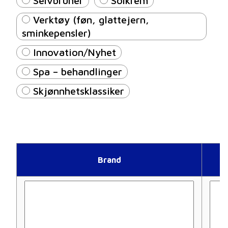
Selvbruner
Solkrem
Verktøy (føn, glattejern,
sminkepensler)
Innovation/Nyhet
Spa – behandlinger
Skjønnhetsklassiker
Brand